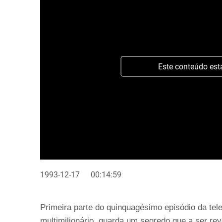
Este conteúdo est
1993-12-17
00:14:59
Primeira parte do quinquagésimo episódio da tel
multimilionário, guarda um segredo que a ser r