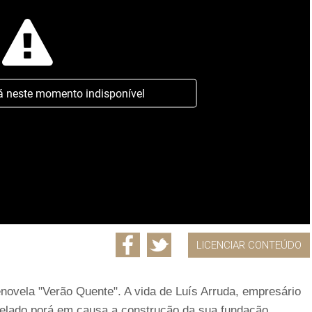
á neste momento indisponível
LICENCIAR CONTEÚDO
enovela "Verão Quente". A vida de Luís Arruda, empresário
evelado porá em causa a construção da sua fundação,