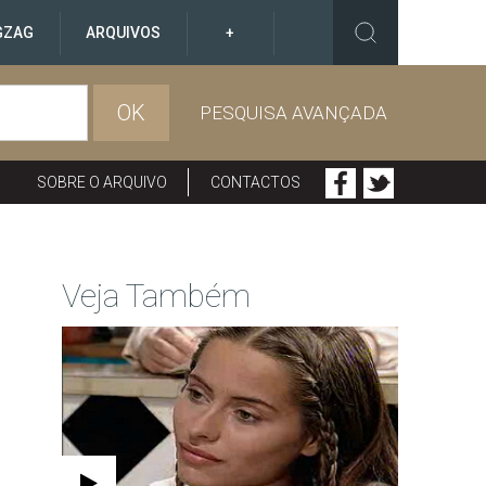
GZAG
ARQUIVOS
+
OK
PESQUISA AVANÇADA
SOBRE O ARQUIVO
CONTACTOS
Veja Também