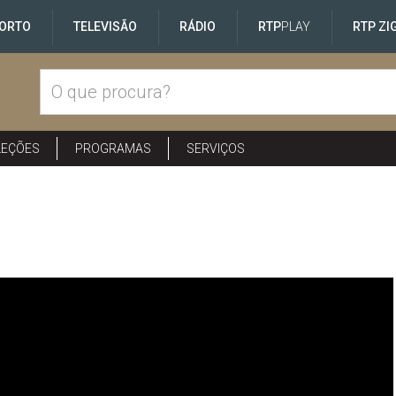
ORTO
TELEVISÃO
RÁDIO
RTP
PLAY
RTP ZI
LEÇÕES
PROGRAMAS
SERVIÇOS