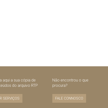
 aqui a sua cópia de
Não encontrou o que
teúdos do arquivo RTP
procura?
R SERVIÇOS
FALE CONNOSCO