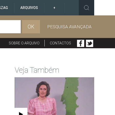
GZAG
ARQUIVOS
+
OK
PESQUISA AVANÇADA
SOBRE O ARQUIVO
CONTACTOS
Veja Também