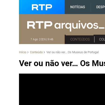
NOTÍCIAS
DESP
CONTEÚDOS
CO
7 Ago. 2026 | 9:48
Início
Conteúdo
Ver ou não ver… Os Museus de Portugal
Ver ou não ver… Os Mu