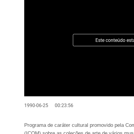
Este conteúdo est
1990-06-25
00:23:56
Programa de caráter cultural promovido pela Co
(ICOM) sobre as coleções de arte de vários muse