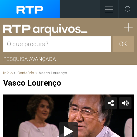
OK
PESQUISA AVANÇADA
Início
Conteúdo
Vasco Lourenço
Vasco Lourenço