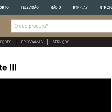
ORTO
TELEVISÃO
RÁDIO
RTP
PLAY
RTP ZI
LEÇÕES
PROGRAMAS
SERVIÇOS
e III