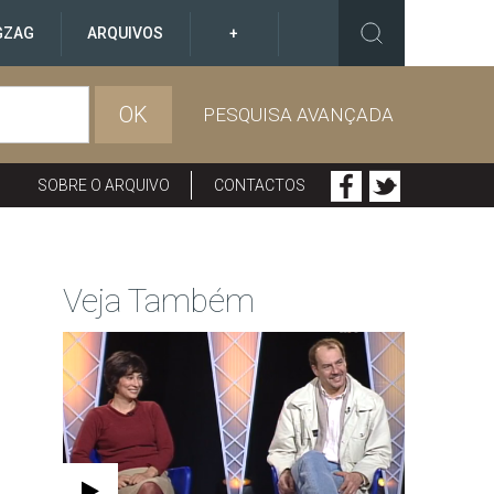
GZAG
ARQUIVOS
+
OK
PESQUISA AVANÇADA
SOBRE O ARQUIVO
CONTACTOS
Veja Também