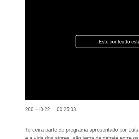
Este conteúdo est
2001-10-22
00:25:03
Terceira parte do programa apresentado por Luís
e a vida dos atores, são tema de debate entre o