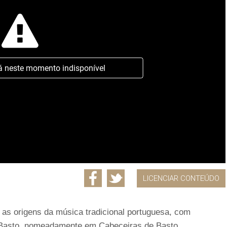
á neste momento indisponível
LICENCIAR CONTEÚDO
 as origens da música tradicional portuguesa, com
 Basto, nomeadamente em Cabeceiras de Basto.