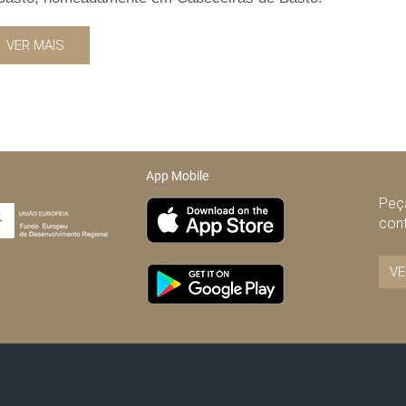
VER MAIS
App Mobile
Peça
con
VE