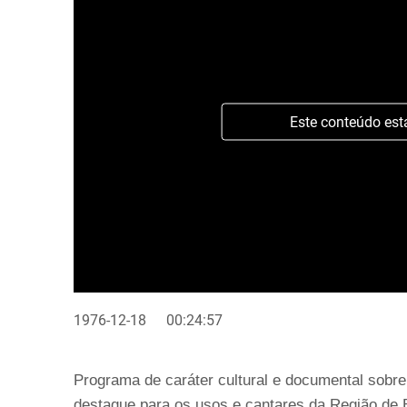
Este conteúdo est
1976-12-18
00:24:57
Programa de caráter cultural e documental sobre
destaque para os usos e cantares da Região de