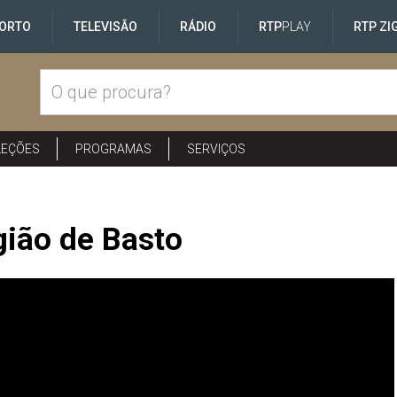
ORTO
TELEVISÃO
RÁDIO
RTP
PLAY
RTP ZI
LEÇÕES
PROGRAMAS
SERVIÇOS
gião de Basto