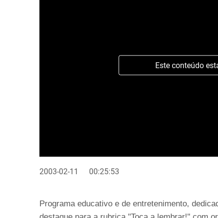
Este conteúdo est
2003-02-11
00:25:53
Programa educativo e de entretenimento, dedica
destaque para a rubrica "Toca a lembrar!" com or