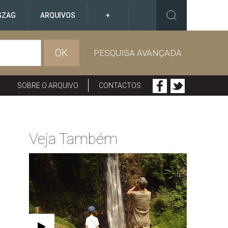
GZAG
ARQUIVOS
+
OK
PESQUISA AVANÇADA
SOBRE O ARQUIVO
CONTACTOS
Veja Também