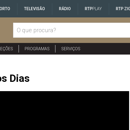
ORTO
TELEVISÃO
RÁDIO
RTP
PLAY
RTP ZI
LEÇÕES
PROGRAMAS
SERVIÇOS
s Dias