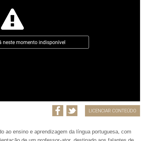
á neste momento indisponível
LICENCIAR CONTEÚDO
do ao ensino e aprendizagem da língua portuguesa, com
ientação de um professor-ator, destinado aos falantes de