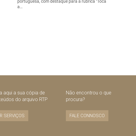
portuguesa, com destaque para a rubrica "Toca
a…
 aqui a sua cópia de
Não encontrou o que
teúdos do arquivo RTP
procura?
R SERVIÇOS
FALE CONNOSCO