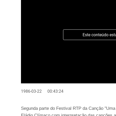
Este conteúdo est
1986-03-22
00:43:24
Segunda parte do Festival RTP da Canção "Uma 
Eládio Clímaco com interpretação das canções a