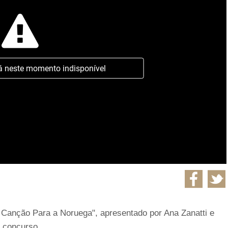
á neste momento indisponível
Canção Para a Noruega", apresentado por Ana Zanatti e
 concurso.