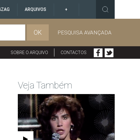
GZAG
ARQUIVOS
+
OK
PESQUISA AVANÇADA
SOBRE O ARQUIVO
CONTACTOS
Veja Também