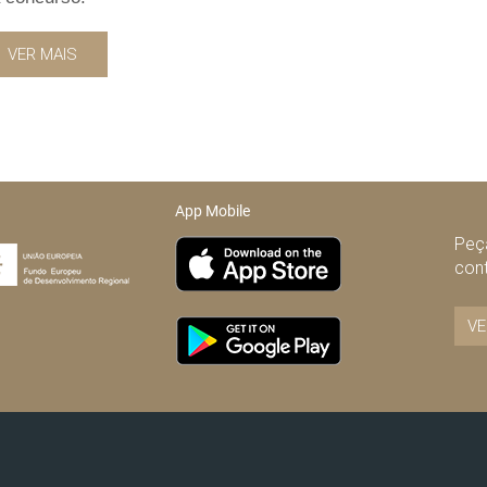
VER MAIS
App Mobile
Peça
con
VE