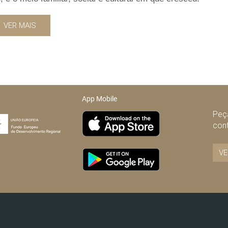
VER MAIS
App Mobile
Peça
con
VE