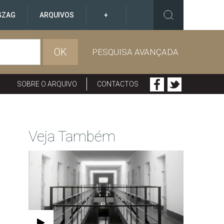
GZAG
ARQUIVOS
+
OK
PESQUISA AVANÇADA
SOBRE O ARQUIVO
CONTACTOS
Veja Também