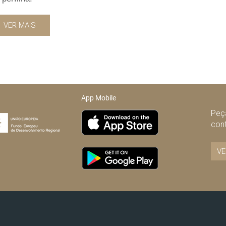
VER MAIS
App Mobile
Peça
con
VE