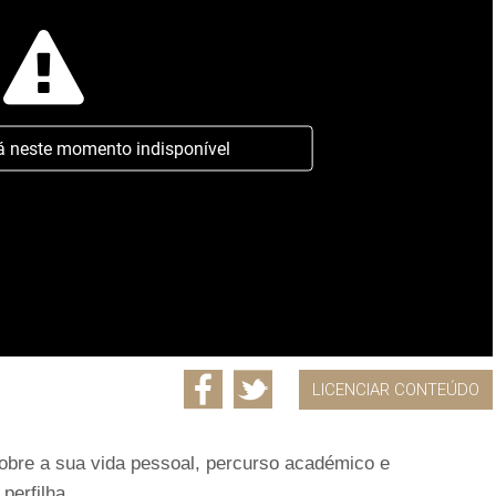
á neste momento indisponível
LICENCIAR CONTEÚDO
 sobre a sua vida pessoal, percurso académico e
perfilha.