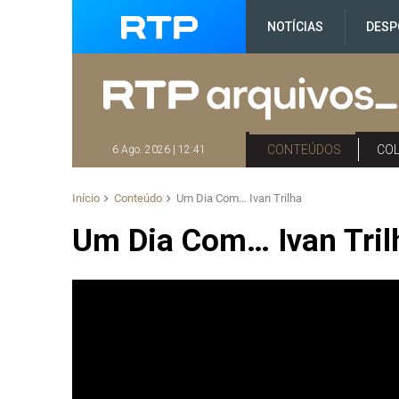
NOTÍCIAS
DESP
CONTEÚDOS
CO
6 Ago. 2026 | 12:41
Início
Conteúdo
Um Dia Com… Ivan Trilha
Um Dia Com… Ivan Tril