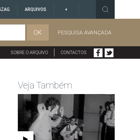
GZAG
ARQUIVOS
+
OK
PESQUISA AVANÇADA
SOBRE O ARQUIVO
CONTACTOS
Veja Também