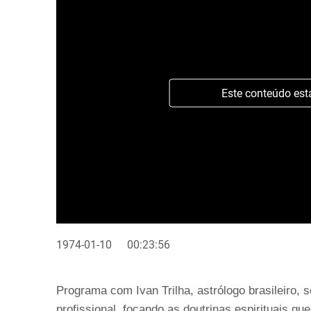
Este conteúdo est
1974-01-10
00:23:56
Programa com Ivan Trilha, astrólogo brasileiro,
profissional, focando as doutrinas espirituais que 