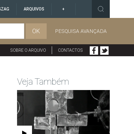
GZAG
ARQUIVOS
+
OK
PESQUISA AVANÇADA
SOBRE O ARQUIVO
CONTACTOS
Veja Também