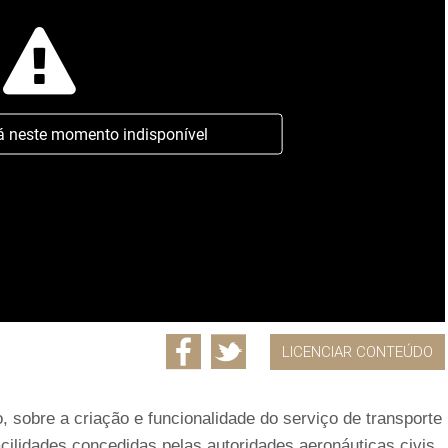
á neste momento indisponível
LICENCIAR CONTEÚDO
 sobre a criação e funcionalidade do serviço de transporte
acilidades concedidas pelas autoridades aeronáuticas civis