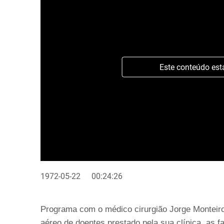
Este conteúdo est
1972-05-22
00:24:26
Programa com o médico cirurgião Jorge Monteiro,
aéreo de doentes prestado pela sua clínica, as f