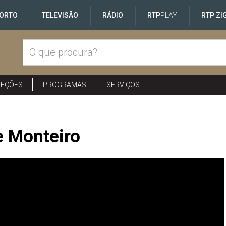
ORTO
TELEVISÃO
RÁDIO
RTP
PLAY
RTP ZI
LEÇÕES
PROGRAMAS
SERVIÇOS
e Monteiro