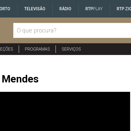
ORTO
TELEVISÃO
RÁDIO
RTP
PLAY
RTP ZI
LEÇÕES
PROGRAMAS
SERVIÇOS
o Mendes