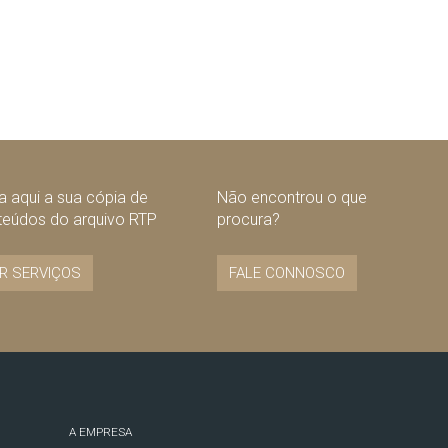
 aqui a sua cópia de
Não encontrou o que
teúdos do arquivo RTP
procura?
R SERVIÇOS
FALE CONNOSCO
A EMPRESA