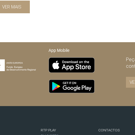
VER MAIS
App Mobile
Peça
con
VE
RTP PLAY
CONTACTOS