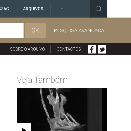
GZAG
ARQUIVOS
+
OK
PESQUISA AVANÇADA
SOBRE O ARQUIVO
CONTACTOS
Veja Também