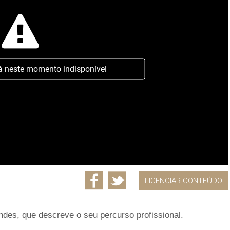
á neste momento indisponível
LICENCIAR CONTEÚDO
des, que descreve o seu percurso profissional.