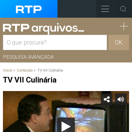
OK
PESQUISA AVANÇADA
Início
Conteúdo
TV VII Culinária
TV VII Culinária