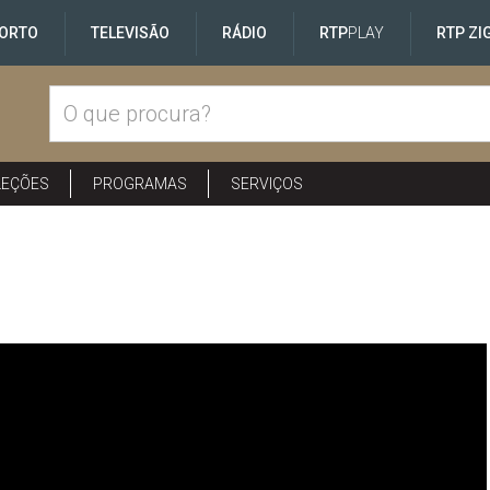
ORTO
TELEVISÃO
RÁDIO
RTP
PLAY
RTP ZI
LEÇÕES
PROGRAMAS
SERVIÇOS