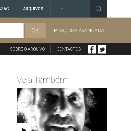
GZAG
ARQUIVOS
+
OK
PESQUISA AVANÇADA
SOBRE O ARQUIVO
CONTACTOS
Veja Também