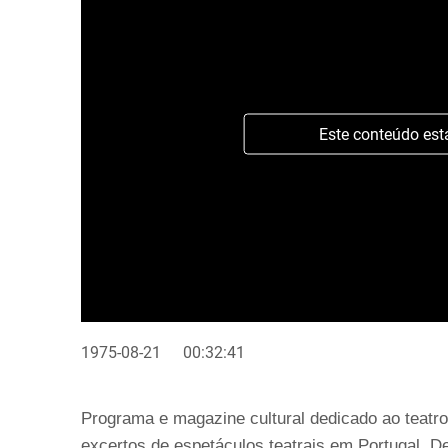
Este conteúdo est
1975-08-21
00:32:41
Programa e magazine cultural dedicado ao teatro
excertos de espetáculos teatrais em Portugal. D