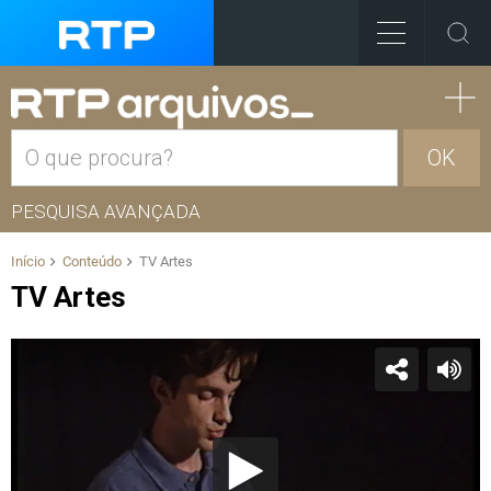
OK
PESQUISA AVANÇADA
Início
Conteúdo
TV Artes
TV Artes