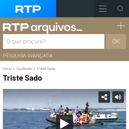
OK
PESQUISA AVANÇADA
Início
Conteúdo
Triste Sado
Triste Sado