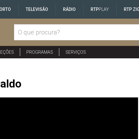
ORTO
TELEVISÃO
RÁDIO
RTP
PLAY
RTP ZI
LEÇÕES
PROGRAMAS
SERVIÇOS
naldo