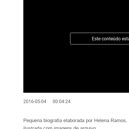
Este conteúdo est
2016-05-04
00:04:24
Pequena biografia elaborada por Helena Ramos, d
ilustrada com imagens de arquivo.