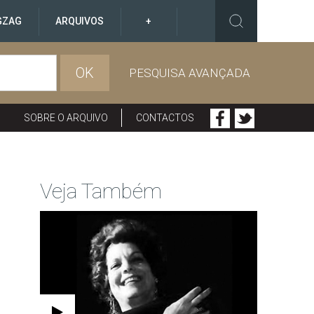
GZAG
ARQUIVOS
+
OK
PESQUISA AVANÇADA
SOBRE O ARQUIVO
CONTACTOS
Veja Também