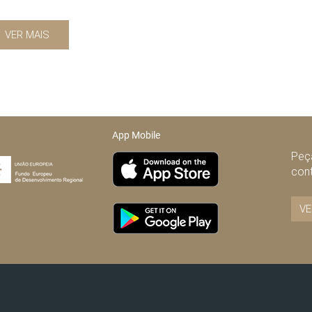
VER MAIS
App Mobile
Peça
con
VE