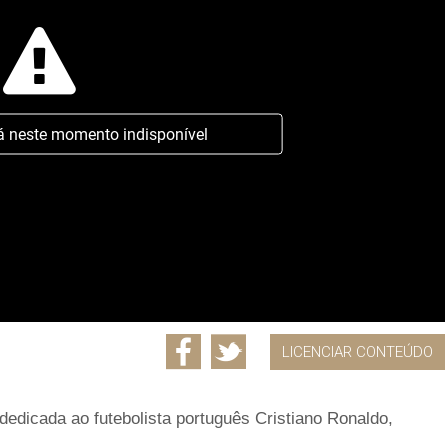
á neste momento indisponível
LICENCIAR CONTEÚDO
edicada ao futebolista português Cristiano Ronaldo,