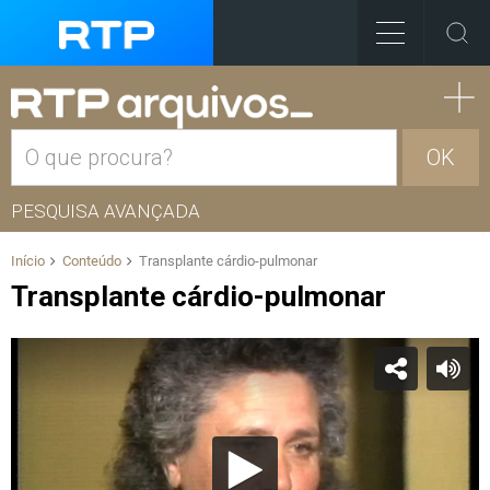
OK
PESQUISA AVANÇADA
Início
Conteúdo
Transplante cárdio-pulmonar
Transplante cárdio-pulmonar