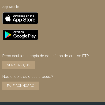
App Mobile
Peça aqui a sua cópia de conteúdos do arquivo RTP
VER SERVIÇOS
Não encontrou o que procura?
FALE CONNOSCO