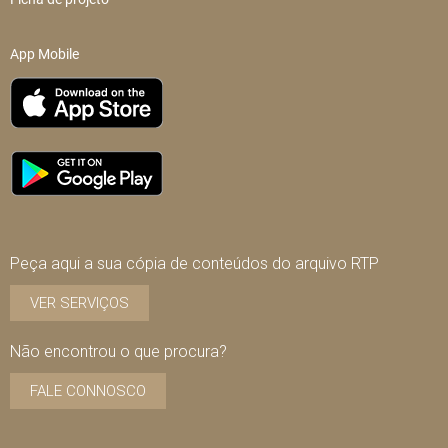
App Mobile
Peça aqui a sua cópia de conteúdos do arquivo RTP
VER SERVIÇOS
Não encontrou o que procura?
FALE CONNOSCO