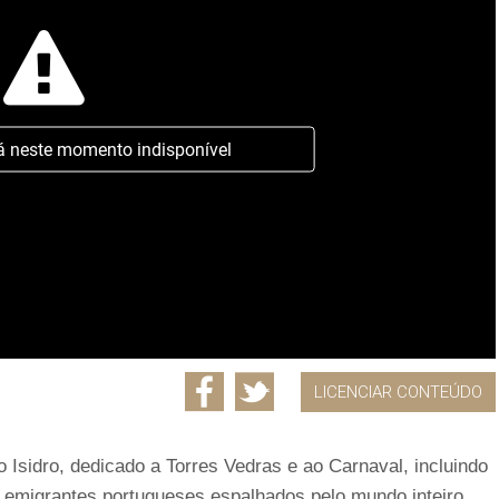
á neste momento indisponível
LICENCIAR CONTEÚDO
 Isidro, dedicado a Torres Vedras e ao Carnaval, incluindo
 emigrantes portugueses espalhados pelo mundo inteiro.