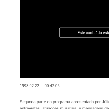
Este conteúdo est
1998-02-22
00:42:05
Segunda parte do programa apresentado por Júlio
entrevistas, atuações musicais, e mensagens de