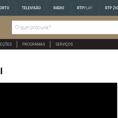
ORTO
TELEVISÃO
RÁDIO
RTP
PLAY
RTP ZI
LEÇÕES
PROGRAMAS
SERVIÇOS
I