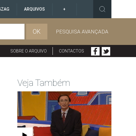
GZAG
ARQUIVOS
+
OK
PESQUISA AVANÇADA
SOBRE O ARQUIVO
CONTACTOS
Veja Também