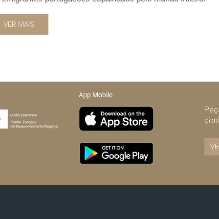
VER MAIS
App Mobile
Peça
con
VE