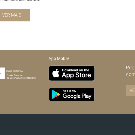
VER MAIS
App Mobile
Peça
con
VE