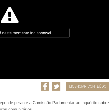
á neste momento indisponível
LICENCIAR CONTEÚDO
reponde perante a Comissão Parlamentar ao inquérito sobre
iros comunitários.