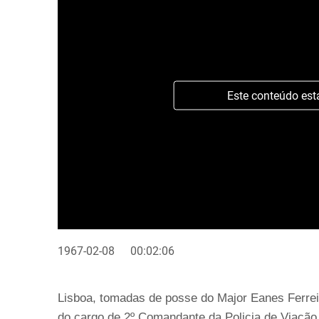
Este conteúdo est
1967-02-08
00:02:06
Lisboa, tomadas de posse do Major Eanes Ferre
do cargo de 2º Comandante da Policia de Viação e