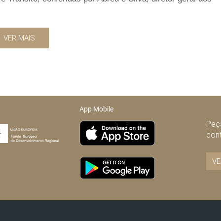
VER MAIS
App Mobile
Peça
con
VE