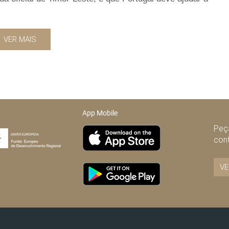
VER MAIS
App Mobile
Peça
con
VE