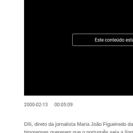
Este conteúdo est
2000-02-13
00:05:09
Díli, direto da jornalista Maria João Figueiredo 
timorenses quererem que o português seja a língu