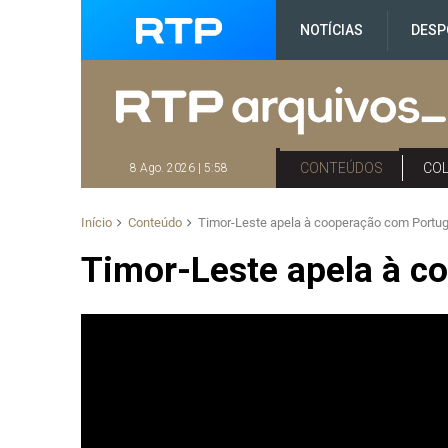
NOTÍCIAS
DESP
CONTEÚDOS
CO
8 Ago. 2026 | 5:58
Início
Conteúdo
Timor-Leste apela à cooperação com Portug
Timor-Leste apela à c