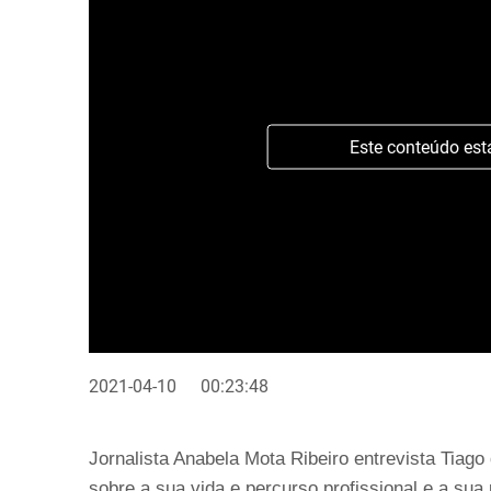
Este conteúdo est
2021-04-10
00:23:48
Jornalista Anabela Mota Ribeiro entrevista Tiago
sobre a sua vida e percurso profissional e a sua