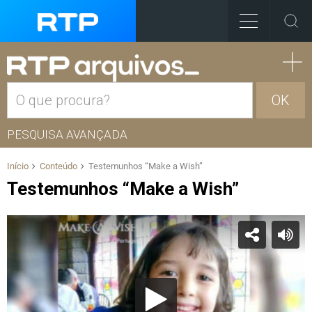
OK
PESQUISA AVANÇADA
Início
Conteúdo
Testemunhos “Make a Wish”
Testemunhos “Make a Wish”