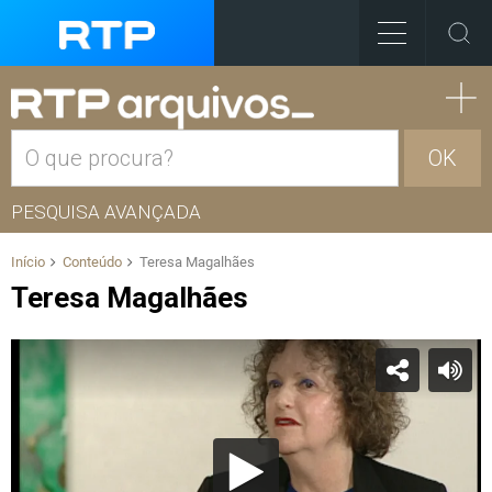
OK
PESQUISA AVANÇADA
Início
Conteúdo
Teresa Magalhães
Teresa Magalhães