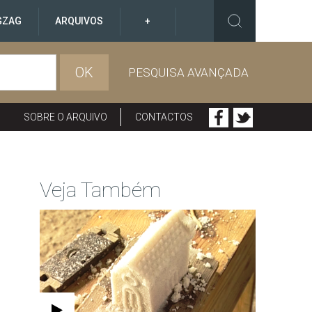
GZAG
ARQUIVOS
+
OK
PESQUISA AVANÇADA
SOBRE O ARQUIVO
CONTACTOS
Veja Também