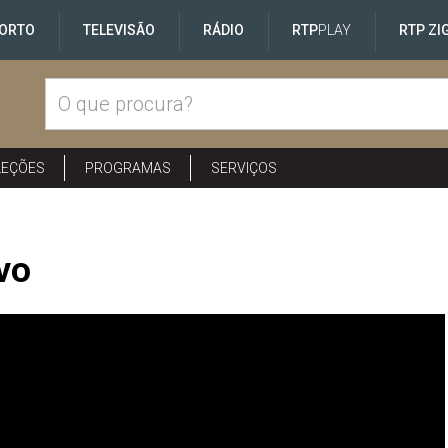
ORTO
TELEVISÃO
RÁDIO
RTP
PLAY
RTP ZI
LEÇÕES
PROGRAMAS
SERVIÇOS
lvo