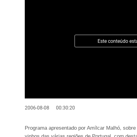
Este conteúdo est
2006-08-08
00:30:20
Programa apresentado por Amílcar Malhó, sobre a
vinhos das várias regiões de Portugal, com dest