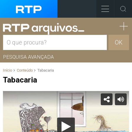
OK
PESQUISA AVANÇADA
Início
Conteúdo
Tabacaria
Tabacaria