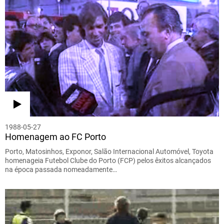
1988-05-27
Homenagem ao FC Porto
Porto, Matosinhos, Exponor, Salão Internacional Automóvel, Toyota
homenageia Futebol Clube do Porto (FCP) pelos êxitos alcançados
na época passada nomeadamente…