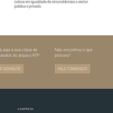
coloca em igualdade de circunstâncias o sector
público e privado.
 aqui a sua cópia de
Não encontrou o que
teúdos do arquivo RTP
procura?
R SERVIÇOS
FALE CONNOSCO
A EMPRESA