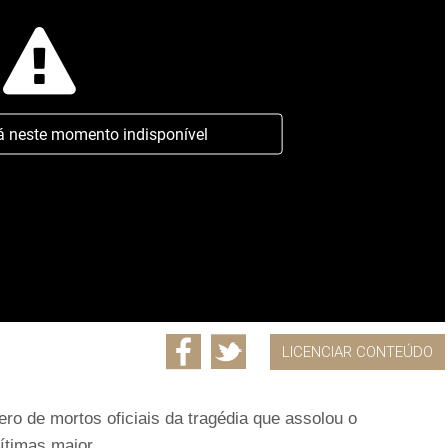
á neste momento indisponível
LICENCIAR CONTEÚDO
ero de mortos oficiais da tragédia que assolou o
ítimas maior.