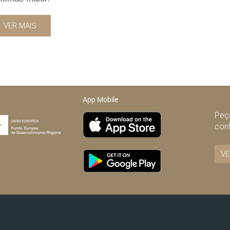
VER MAIS
App Mobile
Peça
con
VE