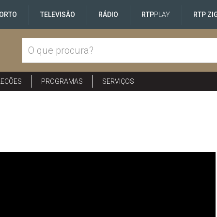
ORTO
TELEVISÃO
RÁDIO
RTP
PLAY
RTP ZI
LEÇÕES
PROGRAMAS
SERVIÇOS