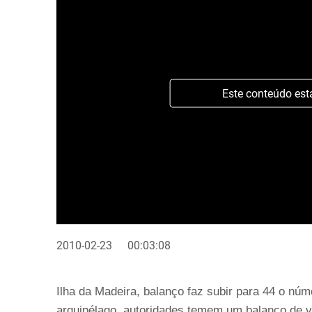
Este conteúdo est
2010-02-23
00:03:08
Ilha da Madeira, balanço faz subir para 44 o núm
arquipélago, autoridades temem um balanço de v