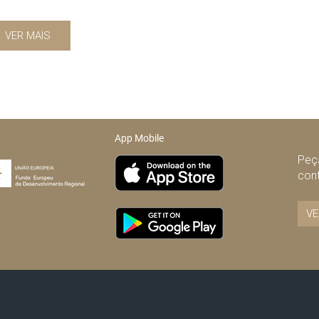
VER MAIS
App Mobile
Peça
con
VE