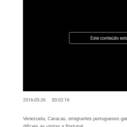
Este conteúdo est
2016-05-26
00:02:16
Venezuela, Caracas, emigrantes portugueses ga
difíceis as visitas a Portugal.