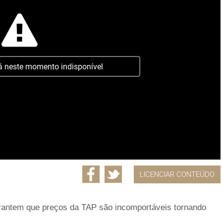
á neste momento indisponível
LICENCIAR CONTEÚDO
rantem que preços da TAP são incomportáveis tornando