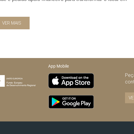
VER MAIS
App Mobile
Peça
con
VE