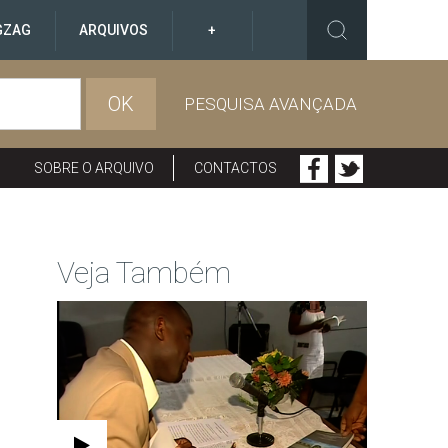
GZAG
ARQUIVOS
+
OK
PESQUISA AVANÇADA
SOBRE O ARQUIVO
CONTACTOS
Veja Também