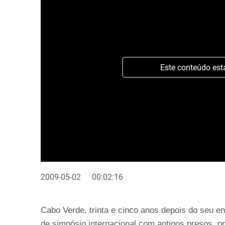
Este conteúdo est
2009-05-02
00:02:16
Cabo Verde, trinta e cinco anos depois do seu 
de simpósio internacional com antigos presos, on