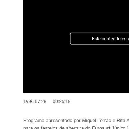
Este conteúdo est
1996-07-28
00:26:18
Programa apresentado por Miguel Torrão e Rita 
para os festejos de abertura do Eurosurf Júnior