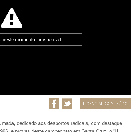
á neste momento indisponível
LICENCIAR CONTEÚDO
Almada, dedicado aos desportos radicais, com destaque
 1996, e provas deste campeonato em Santa Cruz, o "II