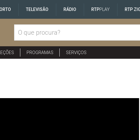
ORTO
TELEVISÃO
RÁDIO
RTP
PLAY
RTP ZI
LEÇÕES
PROGRAMAS
SERVIÇOS