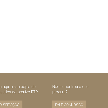
 aqui a sua cópia de
Não encontrou o que
teúdos do arquivo RTP
procura?
R SERVIÇOS
FALE CONNOSCO