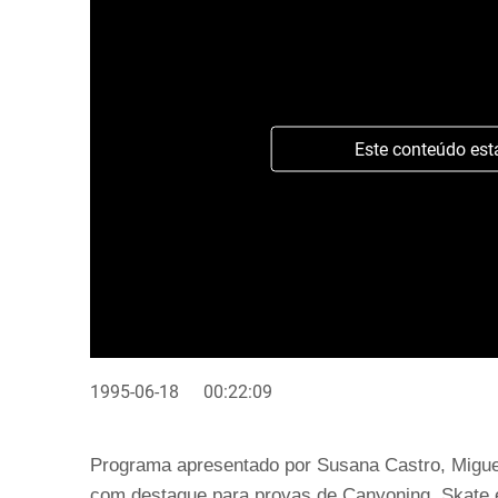
Este conteúdo est
1995-06-18
00:22:09
Programa apresentado por Susana Castro, Miguel
com destaque para provas de Canyoning, Skate 