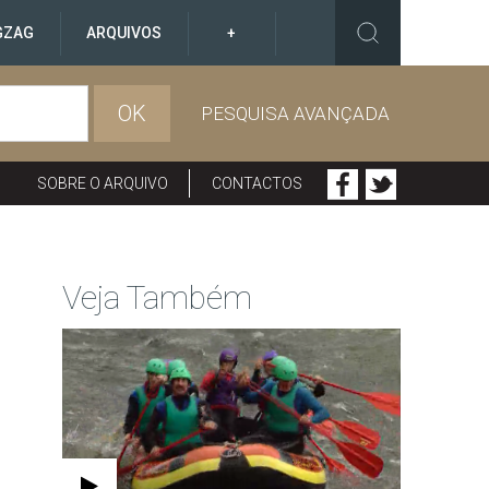
GZAG
ARQUIVOS
+
OK
PESQUISA AVANÇADA
SOBRE O ARQUIVO
CONTACTOS
Veja Também