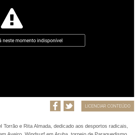
á neste momento indisponível
LICENCIAR CONTEÚDO
 Torrão e Rita Almada, dedicado aos desportos radicais,
em Aveiro, Windsurf em Aruba, torneio de Paraquedismo