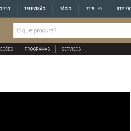
ORTO
TELEVISÃO
RÁDIO
RTP
PLAY
RTP ZI
LEÇÕES
PROGRAMAS
SERVIÇOS