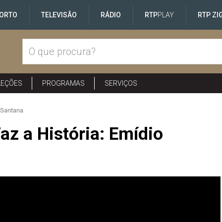
ORTO
TELEVISÃO
RÁDIO
RTP
PLAY
RTP ZI
LEÇÕES
PROGRAMAS
SERVIÇOS
 Santana
z a História: Emídio