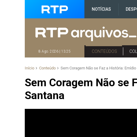
NOTÍCIAS
DESP
CONTEÚDOS
CO
8 Ago. 2026 | 13:25
Início
Conteúdo
Sem Coragem Não se Faz a História: Emídio
Sem Coragem Não se Fa
Santana