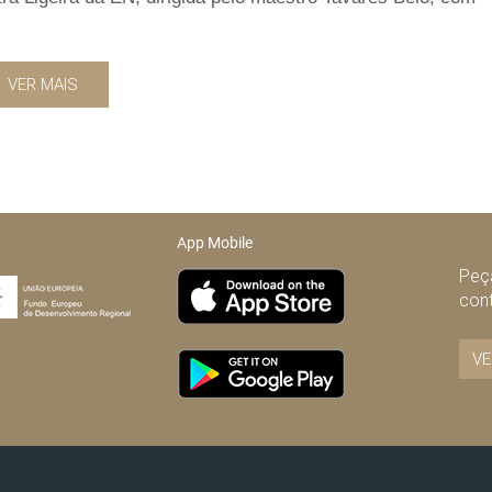
VER MAIS
App Mobile
Peça
con
VE