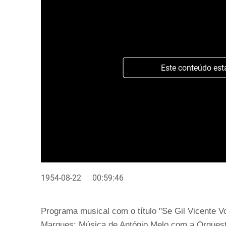
Este conteúdo est
1954-08-22
00:59:46
Programa musical com o título "Se Gil Vicente V
Marques; Música de António Melo com a Orquestr