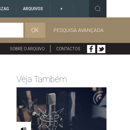
GZAG
ARQUIVOS
+
OK
PESQUISA AVANÇADA
SOBRE O ARQUIVO
CONTACTOS
Veja Também