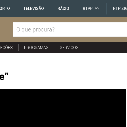
ORTO
TELEVISÃO
RÁDIO
RTP
PLAY
RTP ZI
LEÇÕES
PROGRAMAS
SERVIÇOS
e”