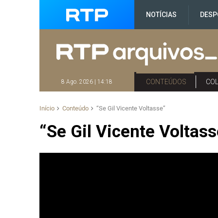
NOTÍCIAS
DESP
CONTEÚDOS
CO
8 Ago. 2026 | 14:18
Início
Conteúdo
“Se Gil Vicente Voltasse”
“Se Gil Vicente Voltass