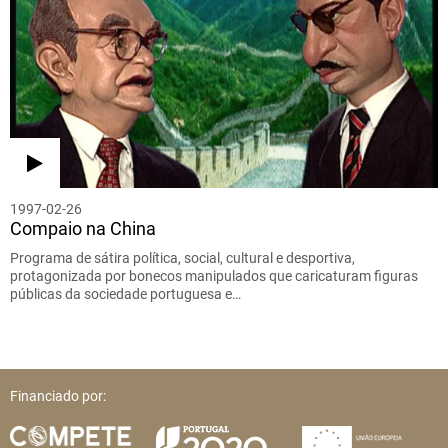
1997-02-26
Compaio na China
Programa de sátira política, social, cultural e desportiva,
protagonizada por bonecos manipulados que caricaturam figuras
públicas da sociedade portuguesa e…
Financiado por: