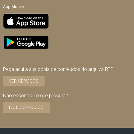
App Mobile
Peça aqui a sua cópia de conteúdos do arquivo RTP
VER SERVIÇOS
Não encontrou o que procura?
FALE CONNOSCO