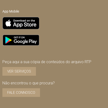
App Mobile
Peça aqui a sua cópia de conteúdos do arquivo RTP
VER SERVIÇOS
Não encontrou o que procura?
FALE CONNOSCO