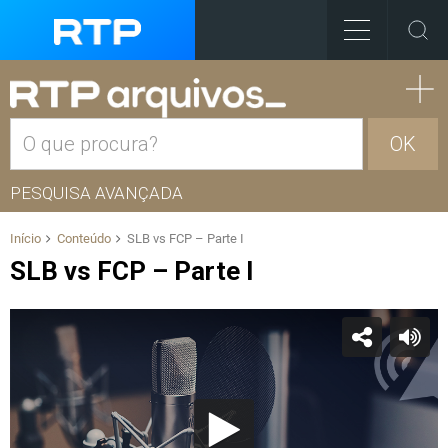
OK
PESQUISA AVANÇADA
Início
Conteúdo
SLB vs FCP – Parte I
SLB vs FCP – Parte I