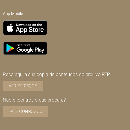
App Mobile
Peça aqui a sua cópia de conteúdos do arquivo RTP
VER SERVIÇOS
Não encontrou o que procura?
FALE CONNOSCO