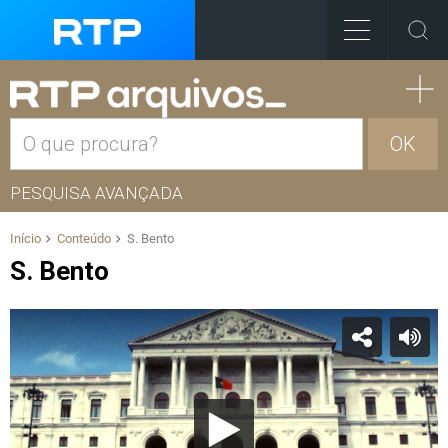
OK
PESQUISA AVANÇADA
Início
Conteúdo
S. Bento
S. Bento