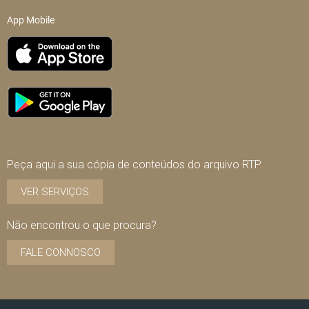
App Mobile
Peça aqui a sua cópia de conteúdos do arquivo RTP
VER SERVIÇOS
Não encontrou o que procura?
FALE CONNOSCO