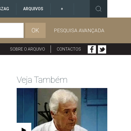
GZAG
ARQUIVOS
+
OK
PESQUISA AVANÇADA
SOBRE O ARQUIVO
CONTACTOS
Veja Também