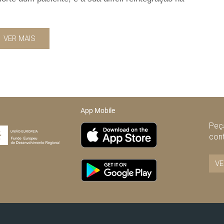
VER MAIS
App Mobile
Peça
con
VE