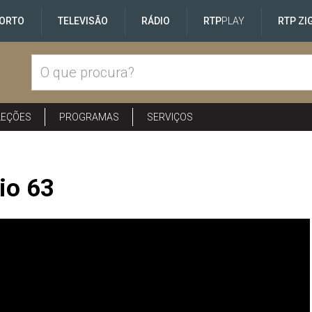
ORTO
TELEVISÃO
RÁDIO
RTP
PLAY
RTP ZI
LEÇÕES
PROGRAMAS
SERVIÇOS
io 63