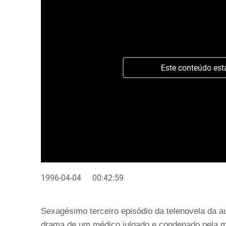
Este conteúdo est
1996-04-04
00:42:59
Sexagésimo terceiro episódio da telenovela da au
drama de um médico julgado e condenado pela mor