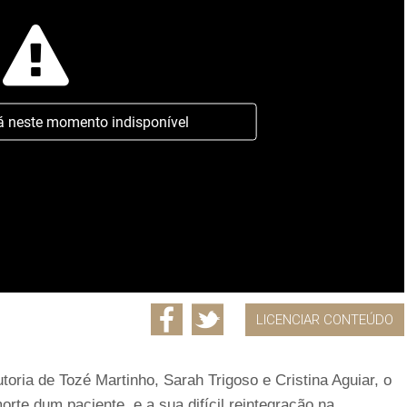
á neste momento indisponível
LICENCIAR CONTEÚDO
toria de Tozé Martinho, Sarah Trigoso e Cristina Aguiar, o
te dum paciente, e a sua difícil reintegração na