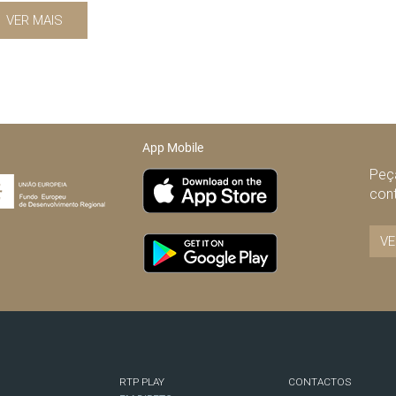
VER MAIS
App Mobile
Peça
con
VE
RTP PLAY
CONTACTOS