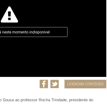
á neste momento indisponível
LICENCIAR CONTEÚDO
do Sousa ao professor Rocha Trindade, presidente do