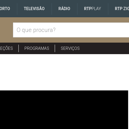
ORTO
TELEVISÃO
RÁDIO
RTP
PLAY
RTP ZI
LEÇÕES
PROGRAMAS
SERVIÇOS