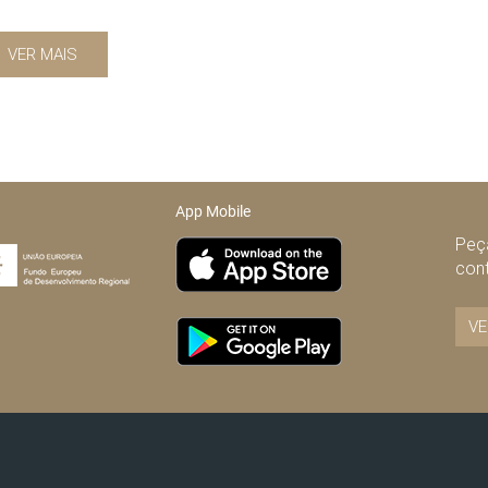
VER MAIS
App Mobile
Peça
con
VE