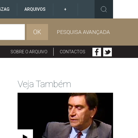
GZAG
ARQUIVOS
+
OK
PESQUISA AVANÇADA
SOBRE O ARQUIVO
CONTACTOS
Veja Também