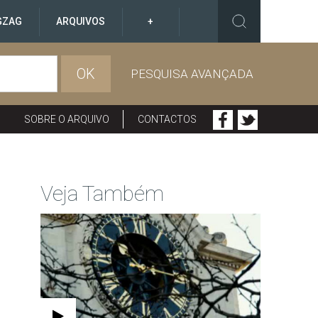
GZAG
ARQUIVOS
+
OK
PESQUISA AVANÇADA
SOBRE O ARQUIVO
CONTACTOS
Veja Também