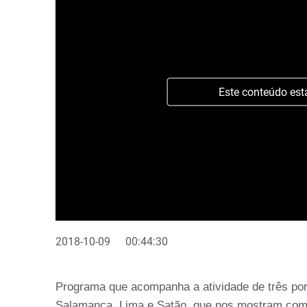
Este conteúdo est
2018-10-09
00:44:30
Programa que acompanha a atividade de três por
Salamanca, Lima e Satão, que nos mostram como