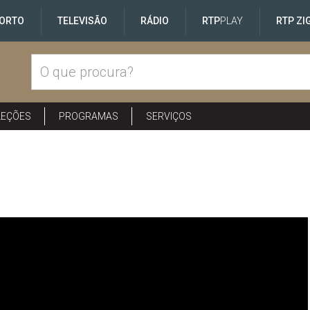
ORTO
TELEVISÃO
RÁDIO
RTP
PLAY
RTP ZI
LEÇÕES
PROGRAMAS
SERVIÇOS