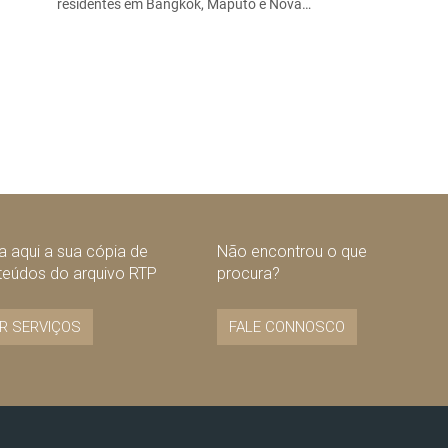
residentes em Bangkok, Maputo e Nova…
 aqui a sua cópia de
Não encontrou o que
teúdos do arquivo RTP
procura?
R SERVIÇOS
FALE CONNOSCO