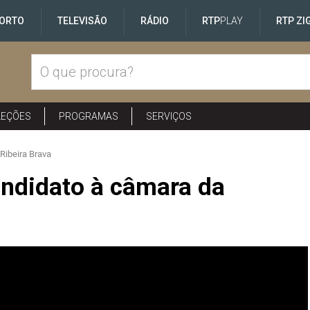
ORTO
TELEVISÃO
RÁDIO
RTP
PLAY
RTP ZI
LEÇÕES
PROGRAMAS
SERVIÇOS
Ribeira Brava
ndidato à câmara da