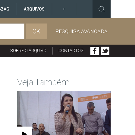
GZAG
ARQUIVOS
+
OK
PESQUISA AVANÇADA
SOBRE O ARQUIVO
CONTACTOS
Veja Também