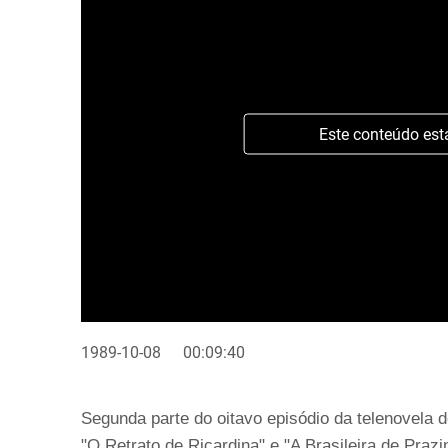
Este conteúdo est
1989-10-08
00:09:40
Segunda parte do oitavo episódio da telenovela
"O Retrato de Ricardina" e "A Brasileira de Pra