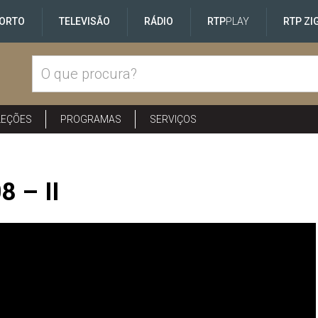
ORTO
TELEVISÃO
RÁDIO
RTP
PLAY
RTP ZI
LEÇÕES
PROGRAMAS
SERVIÇOS
8 – II