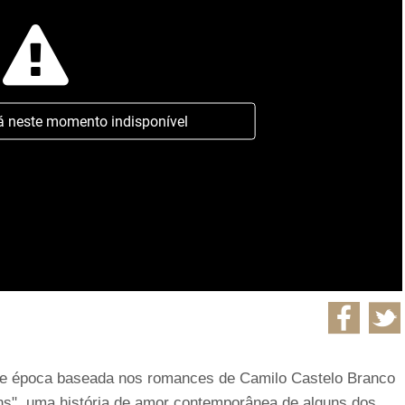
á neste momento indisponível
 de época baseada nos romances de Camilo Castelo Branco
zins", uma história de amor contemporânea de alguns dos