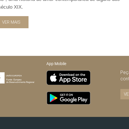
século XIX.
VER MAIS
App Mobile
Peça
con
VE