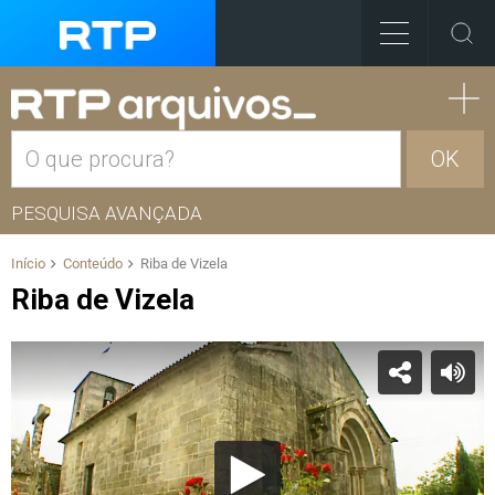
OK
PESQUISA AVANÇADA
Início
Conteúdo
Riba de Vizela
Riba de Vizela